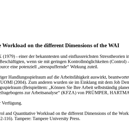
e Workload on the different Dimensions of the WAI
) - einer der bekanntesten und einflussreichsten Stresstheorien im
schäftigten, wenn sie mit geringen Kontrollmöglichkeiten (Control) -
ource eine potenziell „stresspuffernde“ Wirkung zuteil.
riger Handlungsspielraum auf die Arbeitsfähigkeit auswirkt, beantwor
I (2004). Zum anderen wurden sie im Einklang mit dem Job Demand-
ungsspielraum (Beispielitem: „Können Sie Ihre Arbeit selbstständig plan
s „Kurzfragebogens zur Arbeitsanalyse“ (KFZA) von PRÜMPER, H
r Verfügung.
ol and Quantitative Workload on the different Dimensions of the Work
2-116). Tampere: Tampere University Press.