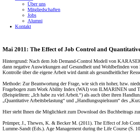
Über uns
Mitgliedschaften
Jobs
Alumni
Kontakt
Mai 2011: The Effect of Job Control and Quantitativ
Hintergrund: Nach dem Job Demand-Control Modell von KARASEK (1979
dann negative Auswirkungen auf Gesundheit und Wohlbefinden von Be
Kontrolle über die eigene Arbeit wird damit als gesundheitlicher Ress
Methode: Zur Beantwortung der Frage, wie sich ein hoher, bzw. nied
Fragebogen zum Work Ability Index (WAI) von ILMARINEN und TUOM
(Beispielitem: „Ich habe zu viel Arbeit.“) als auch über ihren Handl
„Quantitative Arbeitsbelastung“ und „Handlungsspielraum“ de
Hier steht Ihnen die Möglichkeit zum Download des Buchbeitrags zu
Prümper, J., Thewes, K. & Becker M. (2011). The Effect of Job Contr
Lumme-Sandt (Eds.). Age Management during the Life Course (S. 10