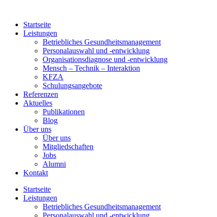
Zum
Inhalt
Startseite
springen
Leistungen
Betriebliches Gesundheitsmanagement
Personalauswahl und -entwicklung
Organisationsdiagnose und -entwicklung
Mensch – Technik – Interaktion
KFZA
Schulungsangebote
Referenzen
Aktuelles
Publikationen
Blog
Über uns
Über uns
Mitgliedschaften
Jobs
Alumni
Kontakt
Startseite
Leistungen
Betriebliches Gesundheitsmanagement
Personalauswahl und -entwicklung