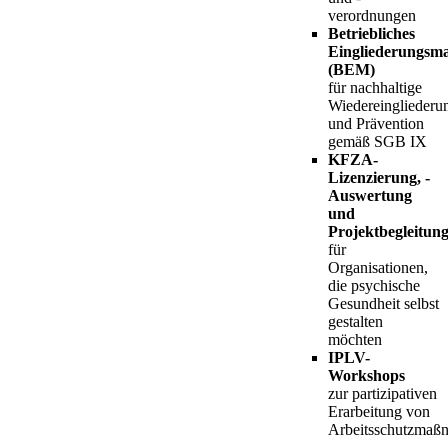
verordnungen
Betriebliches
Eingliederungsm
(BEM)
für nachhaltige
Wiedereingliederu
und Prävention
gemäß SGB IX
KFZA-
Lizenzierung, -
Auswertung
und
Projektbegleitun
für
Organisationen,
die psychische
Gesundheit selbst
gestalten
möchten
IPLV-
Workshops
zur partizipativen
Erarbeitung von
Arbeitsschutzmaß