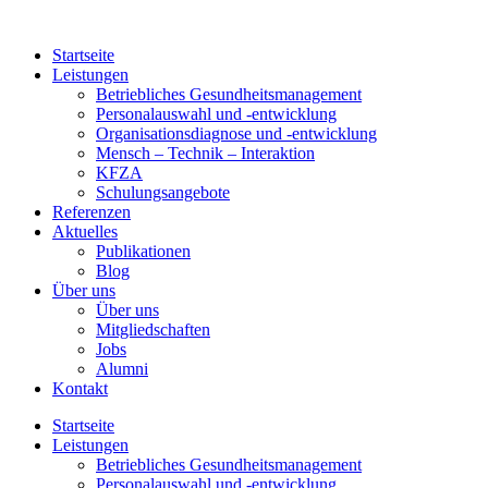
Zum
Inhalt
Startseite
springen
Leistungen
Betriebliches Gesundheitsmanagement
Personalauswahl und -entwicklung
Organisationsdiagnose und -entwicklung
Mensch – Technik – Interaktion
KFZA
Schulungsangebote
Referenzen
Aktuelles
Publikationen
Blog
Über uns
Über uns
Mitgliedschaften
Jobs
Alumni
Kontakt
Startseite
Leistungen
Betriebliches Gesundheitsmanagement
Personalauswahl und -entwicklung