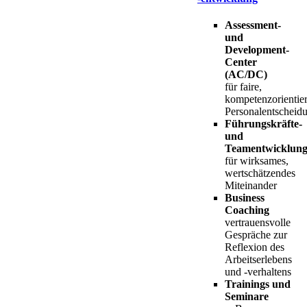
Assessment-
und
Development-
Center
(AC/DC)
für faire,
kompetenzorientier
Personalentscheid
Führungskräfte-
und
Teamentwicklun
für wirksames,
wertschätzendes
Miteinander
Business
Coaching
vertrauensvolle
Gespräche zur
Reflexion des
Arbeitserlebens
und -verhaltens
Trainings und
Seminare