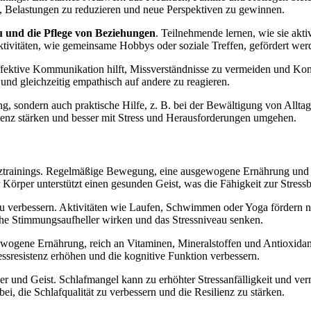
, Belastungen zu reduzieren und neue Perspektiven zu gewinnen.
 und die Pflege von Beziehungen
. Teilnehmende lernen, wie sie akt
ivitäten, wie gemeinsame Hobbys oder soziale Treffen, gefördert wer
ffektive Kommunikation hilft, Missverständnisse zu vermeiden und Konfl
nd gleichzeitig empathisch auf andere zu reagieren.
ung, sondern auch praktische Hilfe, z. B. bei der Bewältigung von All
ienz stärken und besser mit Stress und Herausforderungen umgehen.
nztrainings. Regelmäßige Bewegung, eine ausgewogene Ernährung und au
Körper unterstützt einen gesunden Geist, was die Fähigkeit zur Stress
u verbessern. Aktivitäten wie Laufen, Schwimmen oder Yoga fördern ni
iche Stimmungsaufheller wirken und das Stressniveau senken.
gewogene Ernährung, reich an Vitaminen, Mineralstoffen und Antioxidant
sresistenz erhöhen und die kognitive Funktion verbessern.
per und Geist. Schlafmangel kann zu erhöhter Stressanfälligkeit und ve
, die Schlafqualität zu verbessern und die Resilienz zu stärken.