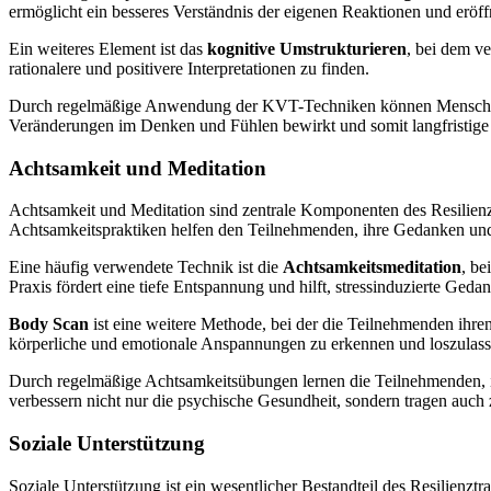
ermöglicht ein besseres Verständnis der eigenen Reaktionen und eröf
Ein weiteres Element ist das
kognitive Umstrukturieren
, bei dem v
rationalere und positivere Interpretationen zu finden.
Durch regelmäßige Anwendung der KVT-Techniken können Menschen ihre
Veränderungen im Denken und Fühlen bewirkt und somit langfristige 
Achtsamkeit und Meditation
Achtsamkeit und Meditation sind zentrale Komponenten des Resilienz
Achtsamkeitspraktiken helfen den Teilnehmenden, ihre Gedanken un
Eine häufig verwendete Technik ist die
Achtsamkeitsmeditation
, be
Praxis fördert eine tiefe Entspannung und hilft, stressinduzierte Ged
Body Scan
ist eine weitere Methode, bei der die Teilnehmenden ih
körperliche und emotionale Anspannungen zu erkennen und loszulass
Durch regelmäßige Achtsamkeitsübungen lernen die Teilnehmenden, im H
verbessern nicht nur die psychische Gesundheit, sondern tragen auch 
Soziale Unterstützung
Soziale Unterstützung ist ein wesentlicher Bestandteil des Resilienzt