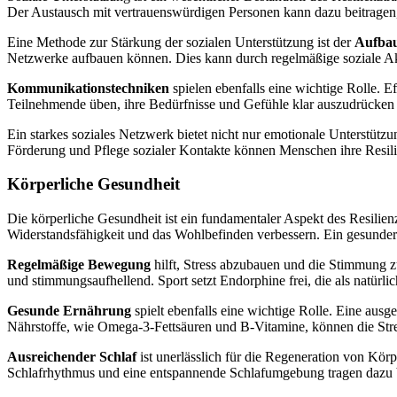
Der Austausch mit vertrauenswürdigen Personen kann dazu beitragen
Eine Methode zur Stärkung der sozialen Unterstützung ist der
Aufbau
Netzwerke aufbauen können. Dies kann durch regelmäßige soziale Akt
Kommunikationstechniken
spielen ebenfalls eine wichtige Rolle. E
Teilnehmende üben, ihre Bedürfnisse und Gefühle klar auszudrücken u
Ein starkes soziales Netzwerk bietet nicht nur emotionale Unterstütz
Förderung und Pflege sozialer Kontakte können Menschen ihre Resil
Körperliche Gesundheit
Die körperliche Gesundheit ist ein fundamentaler Aspekt des Resilie
Widerstandsfähigkeit und das Wohlbefinden verbessern. Ein gesunder 
Regelmäßige Bewegung
hilft, Stress abzubauen und die Stimmung z
und stimmungsaufhellend. Sport setzt Endorphine frei, die als natürl
Gesunde Ernährung
spielt ebenfalls eine wichtige Rolle. Eine aus
Nährstoffe, wie Omega-3-Fettsäuren und B-Vitamine, können die Stres
Ausreichender Schlaf
ist unerlässlich für die Regeneration von Kör
Schlafrhythmus und eine entspannende Schlafumgebung tragen dazu bei