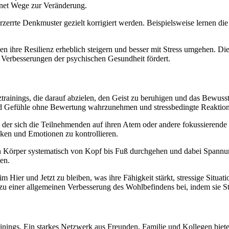
fnet Wege zur Veränderung.
erzerrte Denkmuster gezielt korrigiert werden. Beispielsweise lernen 
 Resilienz erheblich steigern und besser mit Stress umgehen. Diese M
Verbesserungen der psychischen Gesundheit fördert.
trainings, die darauf abzielen, den Geist zu beruhigen und das Bewuss
d Gefühle ohne Bewertung wahrzunehmen und stressbedingte Reaktion
i der sich die Teilnehmenden auf ihren Atem oder andere fokussierend
anken und Emotionen zu kontrollieren.
ren Körper systematisch von Kopf bis Fuß durchgehen und dabei Span
en.
ier und Jetzt zu bleiben, was ihre Fähigkeit stärkt, stressige Situat
zu einer allgemeinen Verbesserung des Wohlbefindens bei, indem sie Str
rainings. Ein starkes Netzwerk aus Freunden, Familie und Kollegen biet