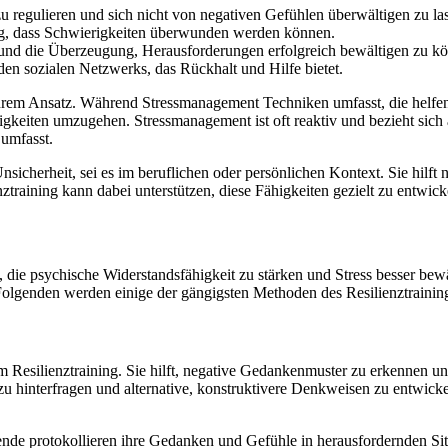
u regulieren und sich nicht von negativen Gefühlen überwältigen zu la
g, dass Schwierigkeiten überwunden werden können.
 und die Überzeugung, Herausforderungen erfolgreich bewältigen zu k
en sozialen Netzwerks, das Rückhalt und Hilfe bietet.
rem Ansatz. Während Stressmanagement Techniken umfasst, die helfen, 
igkeiten umzugehen. Stressmanagement ist oft reaktiv und bezieht sich 
 umfasst.
sicherheit, sei es im beruflichen oder persönlichen Kontext. Sie hilft 
enztraining kann dabei unterstützen, diese Fähigkeiten gezielt zu entwic
, die psychische Widerstandsfähigkeit zu stärken und Stress besser be
 Folgenden werden einige der gängigsten Methoden des Resilienztrainings
 Resilienztraining. Sie hilft, negative Gedankenmuster zu erkennen und
u hinterfragen und alternative, konstruktivere Denkweisen zu entwickel
ende protokollieren ihre Gedanken und Gefühle in herausfordernden Sit