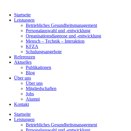
Zum
Inhalt
Startseite
springen
Leistungen
Betriebliches Gesundheitsmanagement
Personalauswahl und -entwicklung
Organisationsdiagnose und -entwicklung
Mensch – Technik – Interaktion
KFZA
Schulungsangebote
Referenzen
Aktuelles
Publikationen
Blog
Über uns
Über uns
Mitgliedschaften
Jobs
Alumni
Kontakt
Startseite
Leistungen
Betriebliches Gesundheitsmanagement
Personalauswahl und -entwicklung