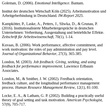
Goleman, D. (2006).
Emotional Intelligence
. Bantam.
Institut der deutschen Wirtschaft Köln (2025). Arbeitsmotivation und
Arbeitgeberbindung in Deutschland.
IW-Report 2025
.
Kampkötter, P., Laske, A., Petters, J., Sliwka, D., & Grunau, P.
(2016). Institutionalisierte Mitarbeitergespräche in deutschen
Unternehmen: Verbreitung, Ausgestaltung und betriebliche Effekte.
Zeitschrift für Arbeitswissenschaft
, 70(1), 1-14.
Kuvaas, B. (2006). Work performance, affective commitment, and
work motivation: the roles of pay administration and pay level.
Journal of Organizational Behavior
, 27(3), 365-385.
London, M. (2003).
Job feedback: Giving, seeking, and using
feedback for performance improvement
. Lawrence Erlbaum
Associates.
London, M., & Smither, J. W. (2002). Feedback orientation,
feedback culture, and the longitudinal performance management
process.
Human Resource Management Review
, 12(1), 81-100.
Locke, E. A., & Latham, G. P. (2002). Building a practically useful
theory of goal setting and task motivation.
American Psychologist
,
57(9), 705-717.