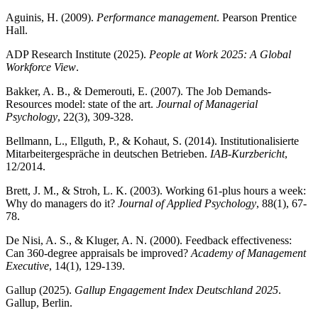
Aguinis, H. (2009).
Performance management
. Pearson Prentice
Hall.
ADP Research Institute (2025).
People at Work 2025: A Global
Workforce View
.
Bakker, A. B., & Demerouti, E. (2007). The Job Demands-
Resources model: state of the art.
Journal of Managerial
Psychology
, 22(3), 309-328.
Bellmann, L., Ellguth, P., & Kohaut, S. (2014). Institutionalisierte
Mitarbeitergespräche in deutschen Betrieben.
IAB-Kurzbericht
,
12/2014.
Brett, J. M., & Stroh, L. K. (2003). Working 61-plus hours a week:
Why do managers do it?
Journal of Applied Psychology
, 88(1), 67-
78.
De Nisi, A. S., & Kluger, A. N. (2000). Feedback effectiveness:
Can 360-degree appraisals be improved?
Academy of Management
Executive
, 14(1), 129-139.
Gallup (2025).
Gallup Engagement Index Deutschland 2025
.
Gallup, Berlin.